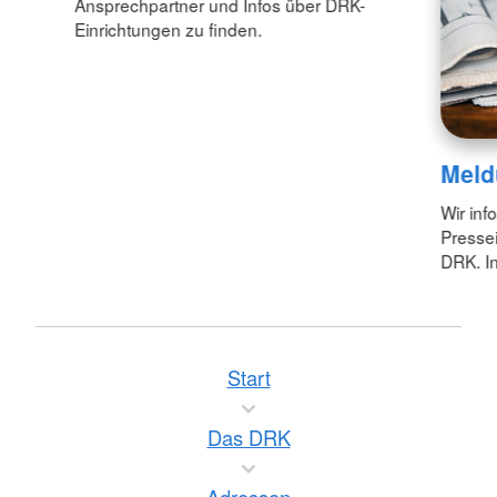
Ansprechpartner und Infos über DRK-
Einrichtungen zu finden.
Meld
Wir inf
Pressei
DRK. In
Start
Das DRK