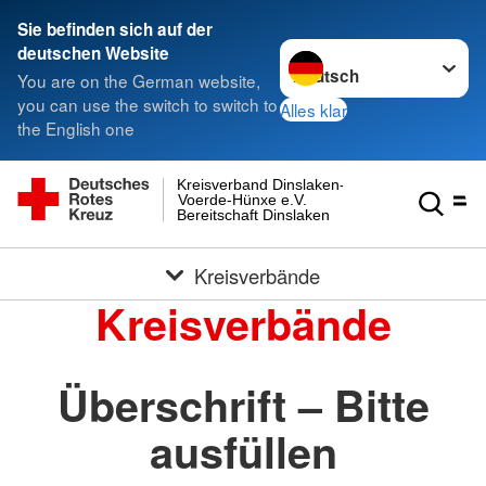
Sie befinden sich auf der
Sprache wechseln zu
deutschen Website
You are on the German website,
you can use the switch to switch to
Alles klar
the English one
Kreisverband Dinslaken-
Voerde-Hünxe e.V.
Bereitschaft Dinslaken
Kreisverbände
Kreisverbände
Überschrift – Bitte
ausfüllen