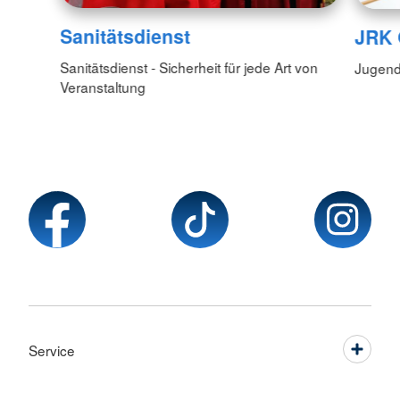
Sanitätsdienst
JRK 
Sanitätsdienst - Sicherheit für jede Art von
Jugend
Veranstaltung
Service