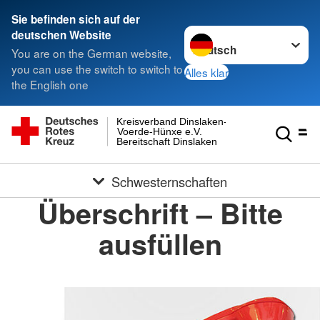
Sie befinden sich auf der
Sprache wechseln zu
deutschen Website
You are on the German website,
you can use the switch to switch to
Alles klar
the English one
Kreisverband Dinslaken-
Voerde-Hünxe e.V.
Bereitschaft Dinslaken
Schwesternschaften
Überschrift – Bitte
ausfüllen