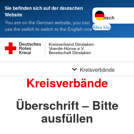
Sie befinden sich auf der deutschen
Sprache wechseln 
Website
You are on the German website, you can
Alles klar
use the switch to switch to the English one
Kreisverband Dinslaken-
Voerde-Hünxe e.V.
Bereitschaft Dinslaken
Kreisverbände
Kreisverbände
Überschrift – Bitte
ausfüllen