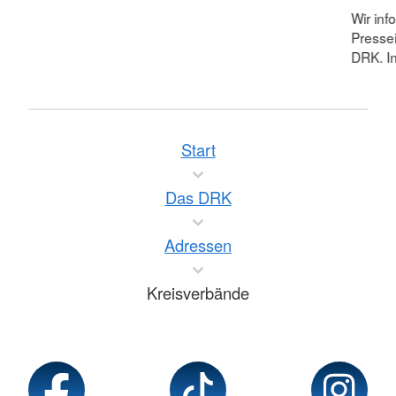
Wir inf
Pressei
DRK. In
Start
Das DRK
Adressen
Kreisverbände