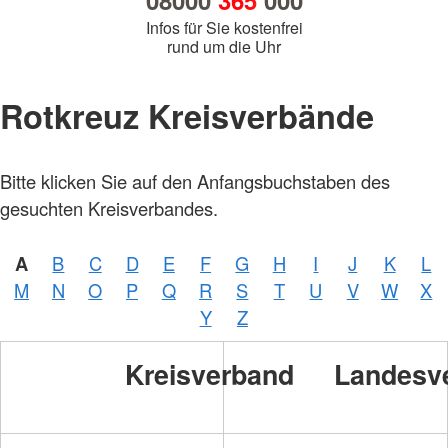
08000
365
000
Infos für Sie kostenfrei
rund um die Uhr
Rotkreuz Kreisverbände
Bitte klicken Sie auf den Anfangsbuchstaben des
gesuchten Kreisverbandes.
A
B
C
D
E
F
G
H
I
J
K
L
M
N
O
P
Q
R
S
T
U
V
W
X
Y
Z
Kreisverband
Landesv