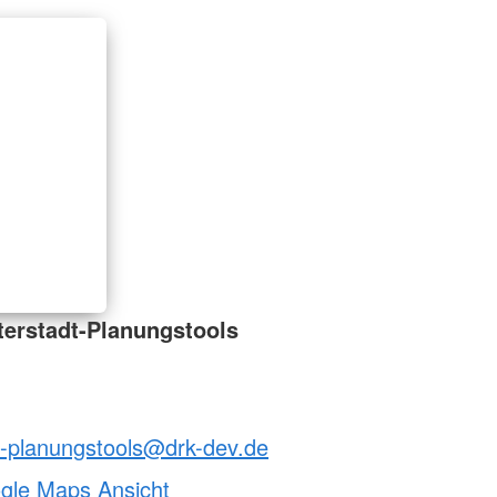
erstadt-Planungstools
t-planungstools@drk-dev.de
ogle Maps Ansicht