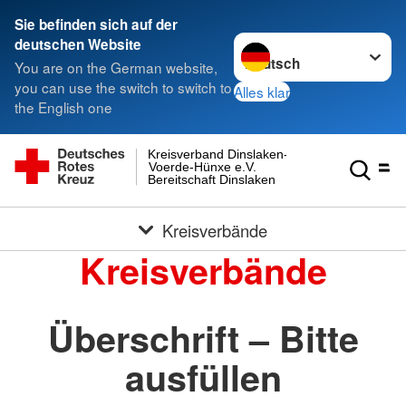
Sie befinden sich auf der
Sprache wechseln zu
deutschen Website
You are on the German website,
you can use the switch to switch to
Alles klar
the English one
Kreisverband Dinslaken-
Voerde-Hünxe e.V.
Bereitschaft Dinslaken
Kreisverbände
Kreisverbände
Überschrift – Bitte
ausfüllen