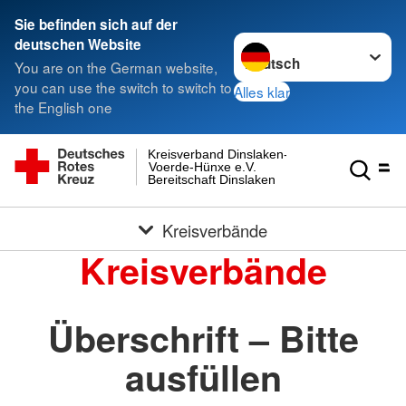
Sie befinden sich auf der
Sprache wechseln zu
deutschen Website
You are on the German website,
you can use the switch to switch to
Alles klar
the English one
Kreisverband Dinslaken-
Voerde-Hünxe e.V.
Bereitschaft Dinslaken
Kreisverbände
Kreisverbände
Überschrift – Bitte
ausfüllen