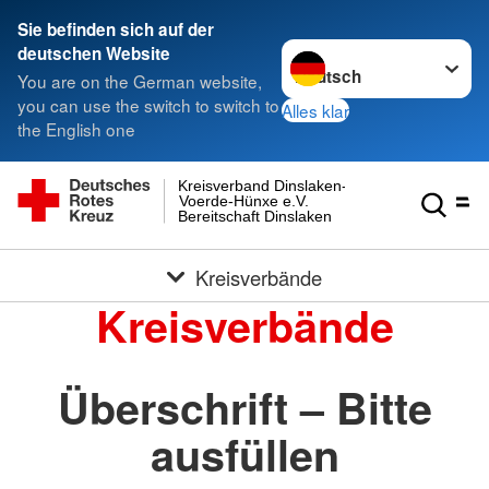
Sie befinden sich auf der
Sprache wechseln zu
deutschen Website
You are on the German website,
you can use the switch to switch to
Alles klar
the English one
Kreisverband Dinslaken-
Voerde-Hünxe e.V.
Bereitschaft Dinslaken
Kreisverbände
Kreisverbände
Überschrift – Bitte
ausfüllen