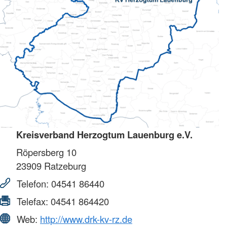
Kreisverband Herzogtum Lauenburg e.V.
Röpersberg 10
23909
Ratzeburg
Telefon:
04541 86440
Telefax:
04541 864420
Web:
http://www.drk-kv-rz.de