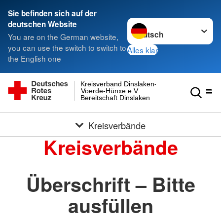
Sie befinden sich auf der
Sprache wechseln zu
deutschen Website
You are on the German website,
you can use the switch to switch to
Alles klar
the English one
Kreisverband Dinslaken-
Voerde-Hünxe e.V.
Bereitschaft Dinslaken
Kreisverbände
Kreisverbände
Überschrift – Bitte
ausfüllen