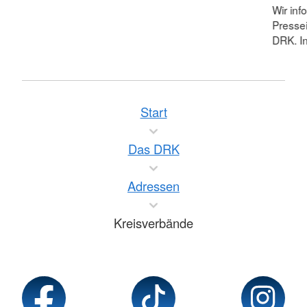
Wir inf
Pressei
DRK. In
Start
Das DRK
Adressen
Kreisverbände