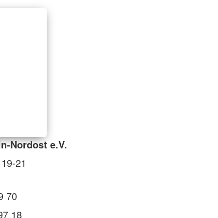
in-Nordost e.V.
 19-21
9 70
97 18