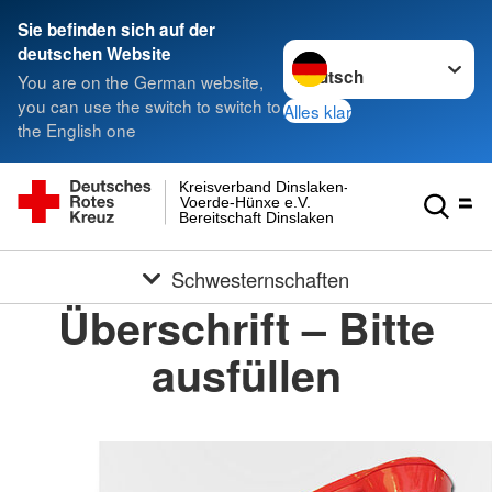
Sie befinden sich auf der
Sprache wechseln zu
deutschen Website
You are on the German website,
you can use the switch to switch to
Alles klar
the English one
Kreisverband Dinslaken-
Voerde-Hünxe e.V.
Bereitschaft Dinslaken
Schwesternschaften
Überschrift – Bitte
ausfüllen