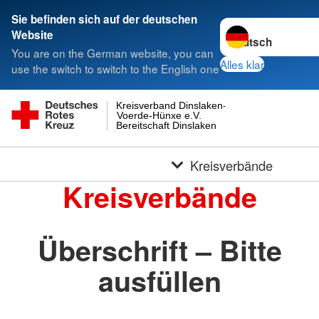
Sie befinden sich auf der deutschen
Sprache wechseln 
Website
You are on the German website, you can
Alles klar
use the switch to switch to the English one
Kreisverband Dinslaken-
Voerde-Hünxe e.V.
Bereitschaft Dinslaken
Kreisverbände
Kreisverbände
Überschrift – Bitte
ausfüllen