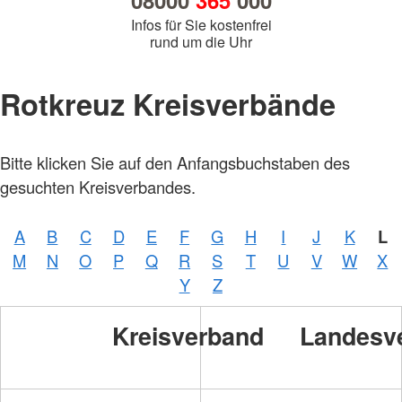
08000
365
000
Infos für Sie kostenfrei
rund um die Uhr
Rotkreuz Kreisverbände
Bitte klicken Sie auf den Anfangsbuchstaben des
gesuchten Kreisverbandes.
A
B
C
D
E
F
G
H
I
J
K
L
M
N
O
P
Q
R
S
T
U
V
W
X
Y
Z
Kreisverband
Landesv