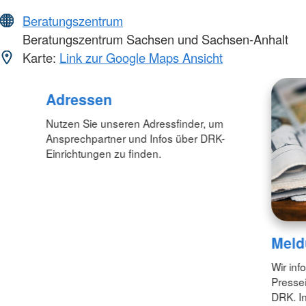
Beratungszentrum
Beratungszentrum Sachsen und Sachsen-Anhalt
Karte:
Link zur Google Maps Ansicht
Adressen
Nutzen Sie unseren Adressfinder, um
Ansprechpartner und Infos über DRK-
Einrichtungen zu finden.
Meld
Wir inf
Pressei
DRK. In