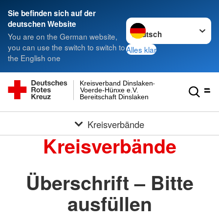
Sie befinden sich auf der
Sprache wechseln zu
deutschen Website
You are on the German website,
you can use the switch to switch to
Alles klar
the English one
Kreisverband Dinslaken-
Voerde-Hünxe e.V.
Bereitschaft Dinslaken
Kreisverbände
Kreisverbände
Überschrift – Bitte
ausfüllen