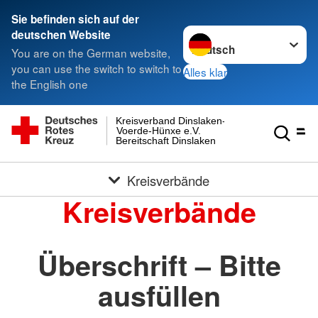
Sie befinden sich auf der
Sprache wechseln zu
deutschen Website
You are on the German website,
you can use the switch to switch to
Alles klar
the English one
Kreisverband Dinslaken-
Voerde-Hünxe e.V.
Bereitschaft Dinslaken
Kreisverbände
Kreisverbände
Überschrift – Bitte
ausfüllen