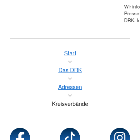
Wir inf
Pressei
DRK. In
Start
Das DRK
Adressen
Kreisverbände