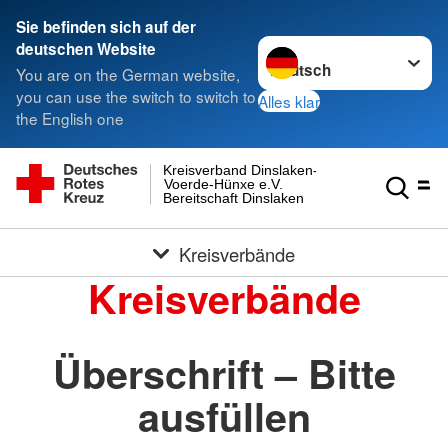
Sie befinden sich auf der
Sprache wechseln zu
deutschen Website
You are on the German website,
you can use the switch to switch to
Alles klar
the English one
Kreisverband Dinslaken-
Voerde-Hünxe e.V.
Bereitschaft Dinslaken
Kreisverbände
Kreisverbände
Überschrift – Bitte
ausfüllen