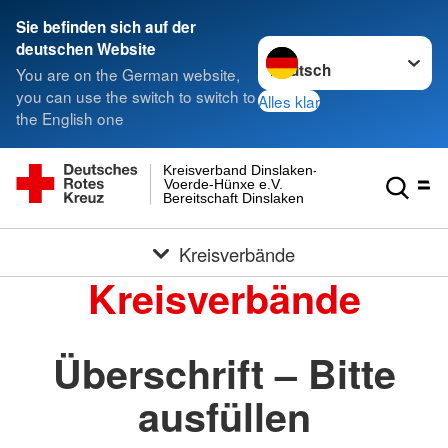
Sie befinden sich auf der
Sprache wechseln zu
deutschen Website
You are on the German website,
you can use the switch to switch to
Alles klar
the English one
Kreisverband Dinslaken-
Voerde-Hünxe e.V.
Bereitschaft Dinslaken
Kreisverbände
Kreisverbände
Überschrift – Bitte
ausfüllen