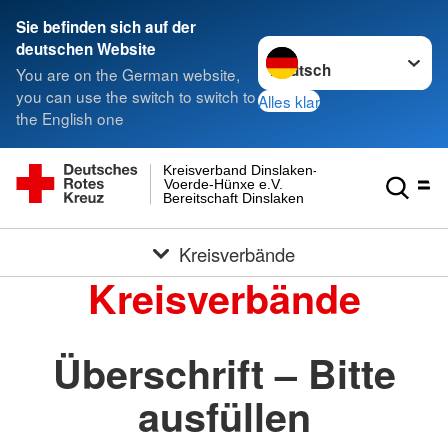
Sie befinden sich auf der
Sprache wechseln zu
deutschen Website
You are on the German website,
you can use the switch to switch to
Alles klar
the English one
Kreisverband Dinslaken-
Voerde-Hünxe e.V.
Bereitschaft Dinslaken
Kreisverbände
Kreisverbände
Überschrift – Bitte
ausfüllen