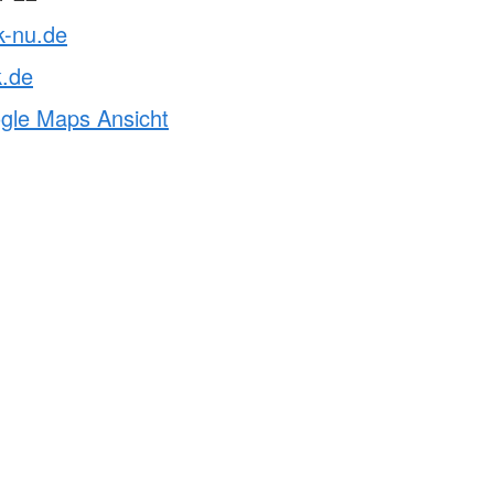
k-nu.de
k.de
ogle Maps Ansicht