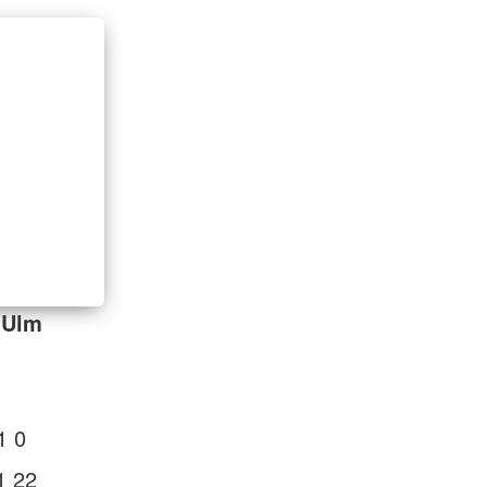
-Ulm
1 0
1 22