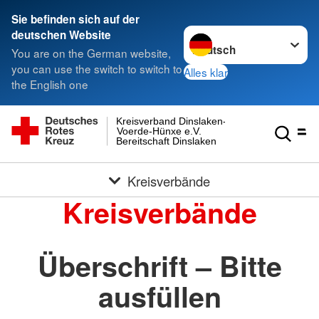
Sie befinden sich auf der
Sprache wechseln zu
deutschen Website
You are on the German website,
you can use the switch to switch to
Alles klar
the English one
Kreisverband Dinslaken-
Voerde-Hünxe e.V.
Bereitschaft Dinslaken
Kreisverbände
Kreisverbände
Überschrift – Bitte
ausfüllen