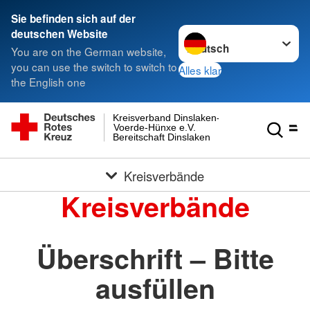
Sie befinden sich auf der
Sprache wechseln zu
deutschen Website
You are on the German website,
you can use the switch to switch to
Alles klar
the English one
Kreisverband Dinslaken-
Voerde-Hünxe e.V.
Bereitschaft Dinslaken
Kreisverbände
Kreisverbände
Überschrift – Bitte
ausfüllen