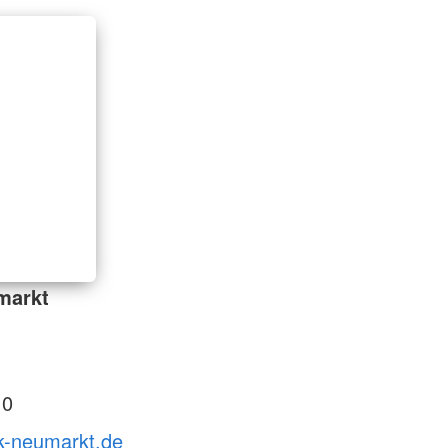
markt
 0
rk-neumarkt.de