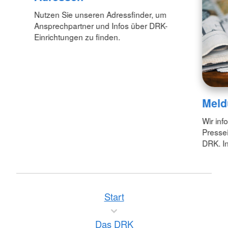
Nutzen Sie unseren Adressfinder, um
Ansprechpartner und Infos über DRK-
Einrichtungen zu finden.
Meld
Wir inf
Pressei
DRK. In
Start
Das DRK