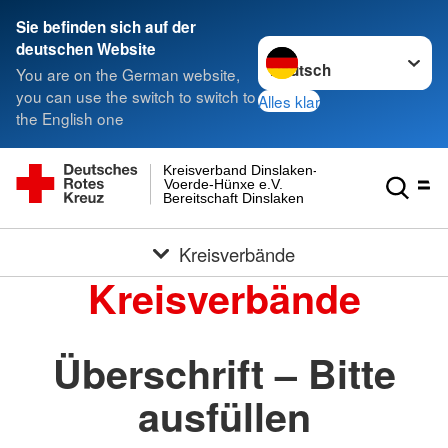
Sie befinden sich auf der
Sprache wechseln zu
deutschen Website
You are on the German website,
you can use the switch to switch to
Alles klar
the English one
Kreisverband Dinslaken-
Voerde-Hünxe e.V.
Bereitschaft Dinslaken
Kreisverbände
Kreisverbände
Überschrift – Bitte
ausfüllen