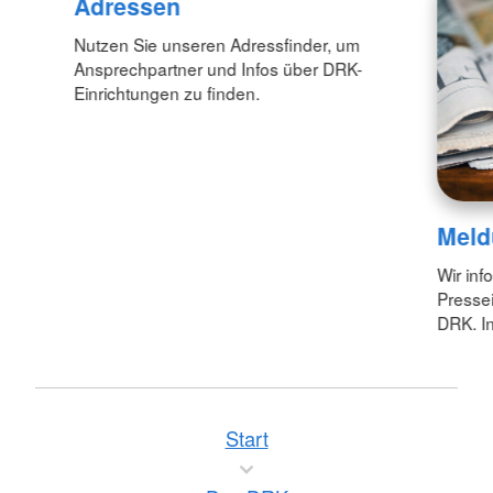
Adressen
Nutzen Sie unseren Adressfinder, um
Ansprechpartner und Infos über DRK-
Einrichtungen zu finden.
Meld
Wir inf
Pressei
DRK. In
Start