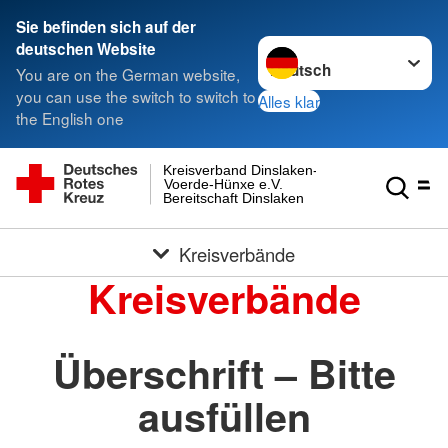
Sie befinden sich auf der
Sprache wechseln zu
deutschen Website
You are on the German website,
you can use the switch to switch to
Alles klar
the English one
Kreisverband Dinslaken-
Voerde-Hünxe e.V.
Bereitschaft Dinslaken
Kreisverbände
Kreisverbände
Überschrift – Bitte
ausfüllen